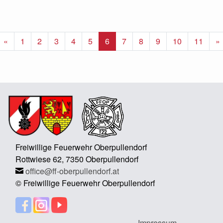
Vorherige
«
1
2
3
4
5
6
7
8
9
10
11
»
Freiwillige Feuerwehr Oberpullendorf
Rottwiese 62, 7350 Oberpullendorf
office@ff-oberpullendorf.at
© Freiwillige Feuerwehr Oberpullendorf
Impressum