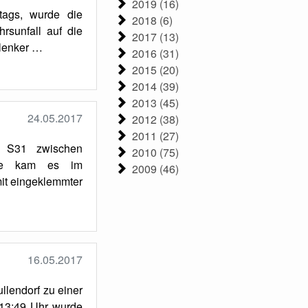
2019 (16)
tags, wurde die
2018 (6)
rsunfall auf die
2017 (13)
glenker …
2016 (31)
2015 (20)
2014 (39)
2013 (45)
24.05.2017
2012 (38)
2011 (27)
r S31 zwischen
2010 (75)
che kam es im
2009 (46)
it eingeklemmter
16.05.2017
lendorf zu einer
13:49 Uhr wurde