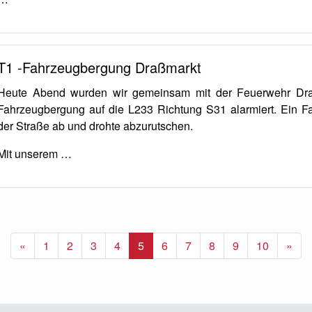
T1 -Fahrzeugbergung Draßmarkt
Heute Abend wurden wir gemeinsam mit der Feuerwehr Dra
Fahrzeugbergung auf die L233 Richtung S31 alarmiert. Ein 
der Straße ab und drohte abzurutschen.
Mit unserem …
Vorherige
Näc
«
1
2
3
4
5
6
7
8
9
10
»