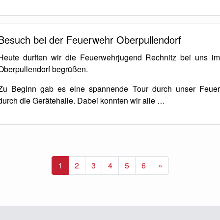
Besuch bei der Feuerwehr Oberpullendorf
Heute durften wir die Feuerwehrjugend Rechnitz bei uns i
Oberpullendorf begrüßen.
Zu Beginn gab es eine spannende Tour durch unser Feue
durch die Gerätehalle. Dabei konnten wir alle …
Nächste
1
2
3
4
5
6
»