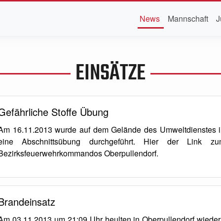
News
Mannschaft
J
EINSÄTZE
Gefährliche Stoffe Übung
Am 16.11.2013 wurde auf dem Gelände des Umweltdienstes i
eine Abschnittsübung durchgeführt. Hier der Link z
Bezirksfeuerwehrkommandos Oberpullendorf.
Brandeinsatz
Am 03.11.2013 um 21:09 Uhr heulten in Oberpullendorf wieder 