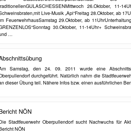
traditionellenGULASCHESSENMittwoch 26.Oktober, 11-14U
Schweinsbraten,mit Live-Musik „Api“Freitag 28.Oktober, ab 17U
im FeuerwehrhausSamstag 29.Oktober, ab 11UhrUnterhaltun
GRENZENLOS“Sonntag 30.Oktober, 11-14Uhr+ Schweinsbra
und …
Abschnittsübung
Am Samstag, den 24. 09. 2011 wurde eine Abschnit
Oberpullendorf durchgeführt. Natürlich nahm die Stadtfeuerwe
an dieser Übung teil. Nähere Infos bzw. einen ausführlichen Ber
Bericht NÖN
Die Stadtfeuerwehr Oberpullendorf sucht Nachwuchs für Ak
Bericht NÖN