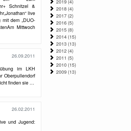
2019 (4)
hr+ Schnitzel &
2018 (4)
hr„Jonathan“ live
2017 (2)
g mit dem „DUO-
2016 (5)
tenAm Mittwoch
2015 (8)
2014 (15)
2013 (13)
2012 (4)
26.09.2011
2011 (5)
2010 (15)
tsübung im LKH
2009 (13)
hr Oberpullendorf
icht finden sie …
26.02.2011
tive und Jugend: