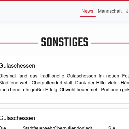
News
Mannschaft
J
SONSTIGES
Gulaschessen
Diesmal fand das traditionelle Gulaschessen im neuen Fe
Stadtfeuerwehr Oberpullendorf statt. Dank der Hilfe vieler H
auch heuer ein großer Erfolg. Obwohl heuer mehr Portionen ge
Gulaschessen
Die StadtfeuerwehrOberpullendorflädt 