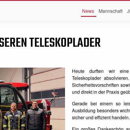
News
Mannschaft
J
SEREN TELESKOPLADER
Heute durften wir ein
Teleskoplader absolvieren
Sicherheitsvorschriften sow
und direkt in der Praxis geüb
Gerade bei einem so leist
Ausbildung besonders wichti
sicher und effizient handeln.
Ein großes Dankeschön an